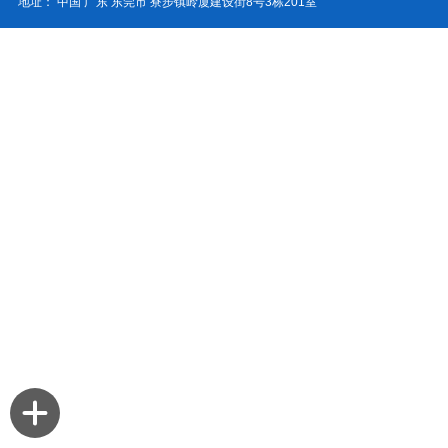
地址： 中国 广东 东莞市 寮步镇岭厦建设街8号3栋201室