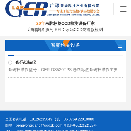
20年
吊牌标签CCD检测设备厂家
印刷缺陷 脏污 RFID 读码CCD防混款检测
智能检品设备
条码扫描仪
条码扫描仪型号：GER-DS520TPS 卷料标签条码扫描仪主要时通过复卷平台加装高速读码器对标签上的条码、二维码流水码流水号进行高速连续读码识别防止出现重码、错码、漏码、混码、跳码、断码等不良问题。支持同时读取6排码，检测过程……
全国咨询电话：18126235049 传真：86 0769 22010080
邮箱：pengyongxiang@gqdzkj.com
粤ICP备2022122129号