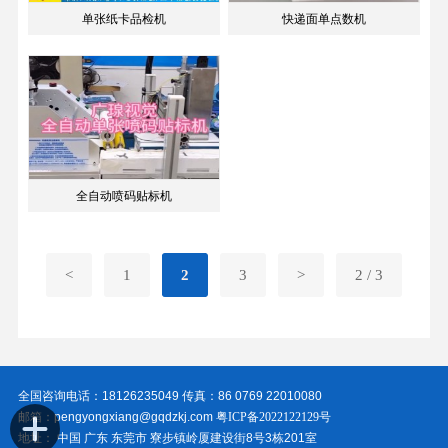
单张纸卡品检机
快递面单点数机
全自动喷码贴标机
<
1
2
3
>
2 / 3
全国咨询电话：18126235049 传真：86 0769 22010080
邮箱：pengyongxiang@gqdzkj.com
粤ICP备2022122129号
地址： 中国 广东 东莞市 寮步镇岭厦建设街8号3栋201室