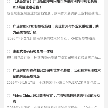
【展会预告】广瑔智能即将闪耀2026越南河内印刷包装展，
R16展位诚邀莅临！
随着东南亚制造业的蓬勃发展，越南作为新兴的工业制造基地，对高品质印刷包装及自动化检测设备的需求日益增长。为了进一步拓展国际市场，加强与海外客户的交流与合作，东莞市广瑔智能科技产业有限公司（广瑔智能） 确认将重磅出席 202……
广瑔智能RFID标签检品机：实现芯片与外观双重检测，助
力品质管控升级
[2026年4月27日] 随着物联网技术的普及，RFID标签在物流、零售、制造等领域的应用日益广泛，对标签品质的要求也愈发严格。为满足市场对RFID标签质量管控的精细化需求，专注于智能检测设备研发的广瑔智能，推出RFID标签检品机，通过融……
桌面式喷码品检复卷一体机
在印刷包装行业，标签的喷码质量与图文完整性直接影响产品的市场竞争力与合规性。广瑔智能推出的桌面式喷码图文品检复卷一体机，以紧凑的设计与强大的功能，为中小批量标签检测提供了高效精准的解决方案。本案例视频将带您直观感受这……
广瑔智能即将亮相2026深圳世界包装展，以AI视觉检测技术
赋能包装品质升级
2026年4月15-17日，全球包装行业瞩目的WEPACK世界包装工业博览会将在深圳国际会展中心（宝安）盛大开幕。作为智能视觉检测领域的领军企业，广瑔智能将携多款创新设备重磅亮相4A179展位，以“智检印刷包装，匠造品质标杆”为主题，全方位……
Vision China 2026圆满收官，广瑔智能持续聚焦行业前沿动
态
[2026年4月3日]，亚洲机器视觉领域的年度盛会——Vision China 2026（上海）机器视觉展(2026年3月25日至27日)在上海新国际博览中心圆满落幕。本次展会以“VISION+AI+机器人，驱动工厂数智化跃迁”为主题，汇聚了全球近300家领军企业，吸引……