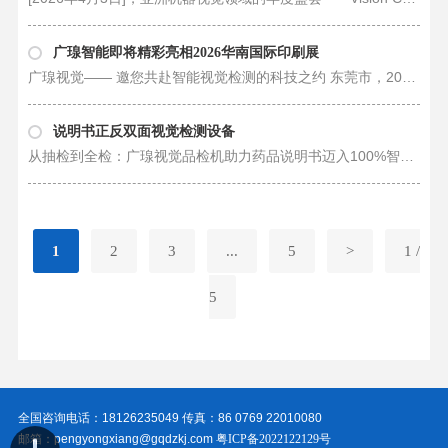
广瑔智能即将精彩亮相2026华南国际印刷展
广瑔视觉—— 邀您共赴智能视觉检测的科技之约 东莞市，2026年2月27日​ —— 行业领先的工业视觉解决方案提供商广瑔视觉（Guang Quan Vision）正式宣布，将携旗下前沿的印刷质量智能检测系统及解决方案，盛装出席于2026年3月4日至6日在……
说明书正反双面视觉检测设备
从抽检到全检：广瑔视觉品检机助力药品说明书迈入100%智能质检新时代 长期以来，药品说明书因内容繁杂、版面紧凑、字体微小，给人工质检带来极大挑战。传统模式依赖人工目检或低比例抽检，不仅效率低下，更难以满足GMP、FDA等法规……
1
2
3
...
5
>
1 /
5
全国咨询电话：18126235049 传真：86 0769 22010080
邮箱：pengyongxiang@gqdzkj.com
粤ICP备2022122129号