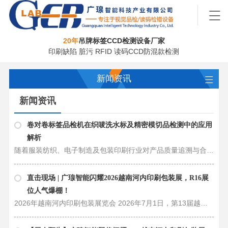
20年
吊牌标签CCD检测设备厂家
印刷缺陷 脏污 RFID 读码CCD防混款检测
新闻资讯
新闻资讯
卷对卷标签品检机在织唛洗水标及精密模切品检测中的应用
解析
随着服装纺织、电子制造及包装印刷行业对产品质量追溯与合规性要求的不断提升，传统的人工抽检模式已难以满足现代工业对于“零缺陷”交付与全检拦截的需求。在这一背景下，卷对卷标签品检机凭借其自动化、高精度的视觉检测能力，正逐步……
直击现场 | 广瑔智能闪耀2026越南河内印刷包装展，R16展
位人气爆棚！
2026年越南河内印刷包装展览会 2026年7月1日，第13届越南河内国际印刷包装展览会（HanoiPrintPack）在越南展览中心（VEC）盛大开幕。东莞市广瑔智能科技产业有限公司携核心产品——单张片材、卷料标签即RFID标签等印刷包装自……